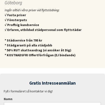
Göteborg
Ingår alltid i våra priser vid flyttstädning:
√ Fasta priser
√ Fönsterputs
√ Proffsig kundservice
√ Erfaren, utbildad städpersonal som flyttstädar
* Städservice från 795 kr
* Städgaranti på alla städjobb
* 50% RUT skatteavdrag (vi ansöker åt Dig)
* KOSTNADSFRI Offertförfrågan (EJ bindande)
Gratis Intresseanmälan
Fyll i formuläret så kontaktar vi dig!
Namn