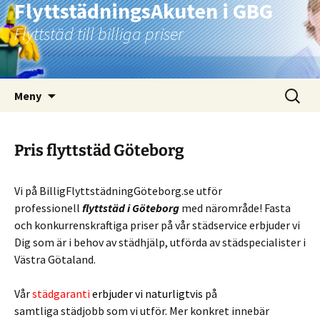
FlyttstädningsAkuten i GBG
Flyttstäd till billiga priser
Hoppa
Sök
Meny
till
efter:
innehåll
Pris flyttstäd Göteborg
Vi på BilligFlyttstädningGöteborg.se utför
professionell
flyttstäd i Göteborg
med närområde! Fasta
och konkurrenskraftiga priser på vår städservice erbjuder vi
Dig som är i behov av städhjälp, utförda av städspecialister i
Västra Götaland.
Vår
städgaranti
erbjuder vi naturligtvis
på
samtliga städjobb som vi utför. Mer konkret innebär