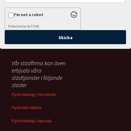
I'm not a robot
Protected by
ALTCHA
Vår städfirma kan även
erbjuda våra
städtjänster i följande
städer
Flyttstädning i Stockholm
Flyttstäd i Malmö
Flyttstädning i Uppsala