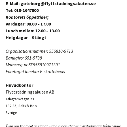
E-Mail: goteborg@flyttstadningsakuten.se
Tel: 010-1647900
Kontorets öppettider;
Vardagar: 08.00 – 17.00
Lunch mellan: 12.00 – 13.00
Helgdagar – Stängt
Organisationsnummer: 556810-9713
Bankgiro: 651-5738
Momsreg.nr SE556810971301
Företaget innehar F-skattebevis
Huvudkontor
Flyttstädningsakuten AB
Telegramvägen 23
132 35, Saltsjö-Boo
Sverige
Även om kontoret är stängt, utför vi naturligtvis flyttstädningar både helger