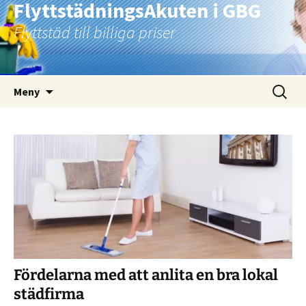
FlyttstädningsAkuten i GBG
Flyttstäd till billiga priser
Hoppa
Sök
Meny
till
efter:
innehåll
Fördelarna med att anlita en bra lokal
städfirma