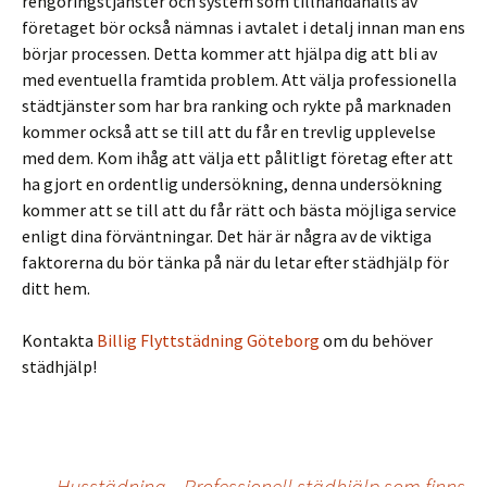
rengöringstjänster och system som tillhandahålls av
företaget bör också nämnas i avtalet i detalj innan man ens
börjar processen. Detta kommer att hjälpa dig att bli av
med eventuella framtida problem. Att välja professionella
städtjänster som har bra ranking och rykte på marknaden
kommer också att se till att du får en trevlig upplevelse
med dem. Kom ihåg att välja ett pålitligt företag efter att
ha gjort en ordentlig undersökning, denna undersökning
kommer att se till att du får rätt och bästa möjliga service
enligt dina förväntningar. Det här är några av de viktiga
faktorerna du bör tänka på när du letar efter städhjälp för
ditt hem.
Kontakta
Billig Flyttstädning Göteborg
om du behöver
städhjälp!
Inläggsnavigering
Husstädning – Professionell städhjälp som finns