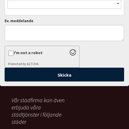
Ev. meddelande
I'm not a robot
Protected by
ALTCHA
Vår städfirma kan även
erbjuda våra
städtjänster i följande
städer